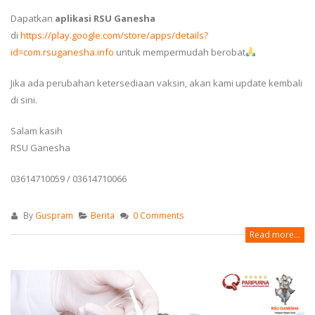
Dapatkan
aplikasi RSU Ganesha
di
https://play.google.com/store/apps/details?
id=com.rsuganesha.info
untuk mempermudah berobat
Jika ada perubahan ketersediaan vaksin, akan kami update kembali
di sini.
Salam kasih
RSU Ganesha
03614710059 / 03614710066
By
Guspram
Berita
0 Comments
Read more...