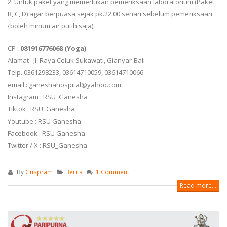
2. Untuk paket yang memerlukan pemeriksaan laboratorium (Paket
B, C, D) agar berpuasa sejak pk.22.00 sehari sebelum pemeriksaan
{boleh minum air putih saja)
CP :
081916776068 (Yoga)
Alamat : Jl. Raya Celuk Sukawati, Gianyar-Bali
Telp. 0361298233, 03614710059, 03614710066
email :
ganeshahospital@yahoo.com
Instagram : RSU_Ganesha
Tiktok : RSU_Ganesha
Youtube : RSU Ganesha
Facebook : RSU Ganesha
Twitter / X : RSU_Ganesha
By
Guspram
Berita
1 Comment
Read more...