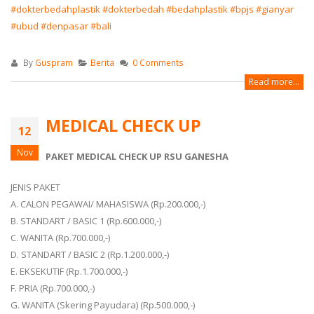
#dokterbedahplastik
#dokterbedah
#bedahplastik
#bpjs
#gianyar
#ubud
#denpasar
#bali
By
Guspram
Berita
0 Comments
Read more...
MEDICAL CHECK UP
12
Nov
PAKET MEDICAL CHECK UP RSU GANESHA
JENIS PAKET
A. CALON PEGAWAI/ MAHASISWA (Rp.200.000,-)
B. STANDART / BASIC 1 (Rp.600.000,-)
C. WANITA (Rp.700.000,-)
D. STANDART / BASIC 2 (Rp.1.200.000,-)
E. EKSEKUTIF (Rp.1.700.000,-)
F. PRIA (Rp.700.000,-)
G. WANITA (Skering Payudara) (Rp.500.000,-)