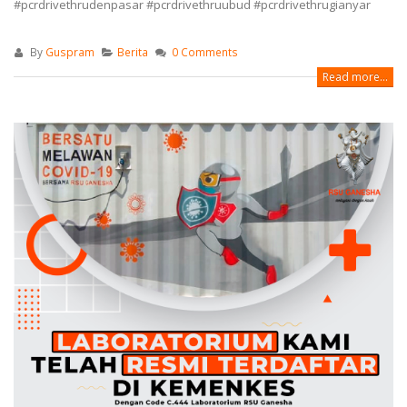
#pcrdrivethrudenpasar #pcrdrivethruubud #pcrdrivethrugianyar
By
Guspram
Berita
0 Comments
Read more...