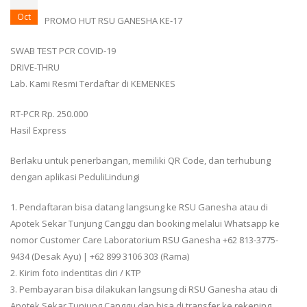
Oct
PROMO HUT RSU GANESHA KE-17
SWAB TEST PCR COVID-19
DRIVE-THRU
Lab. Kami Resmi Terdaftar di KEMENKES
RT-PCR Rp. 250.000
Hasil Express
Berlaku untuk penerbangan, memiliki QR Code, dan terhubung
dengan aplikasi PeduliLindungi
1. Pendaftaran bisa datang langsung ke RSU Ganesha atau di
Apotek Sekar Tunjung Canggu dan booking melalui Whatsapp ke
nomor Customer Care Laboratorium RSU Ganesha +62 813-3775-
9434 (Desak Ayu) | +62 899 3106 303 (Rama)
2. Kirim foto indentitas diri / KTP
3. Pembayaran bisa dilakukan langsung di RSU Ganesha atau di
Apotek Sekar Tunjung Canggu dan bisa di transfer ke rekening