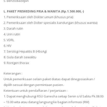
5. Benzodiazepin
L. PAKET PREWEDING PRIA & WANITA (Rp.1.500.000,-)
1. Pemeriksaan oleh Dokter umum (khusus pria)
2. Pemeriksaan oleh Dolter spesialis kandungan (khusus wanita)
3. Darah rutin
4. Urin rutin
5. VDRL
6. HIV
7. Serologi Hepatitis B (HbsAg)
8. Gula darah sewaktu
9. Rontgen thorax
Keterangan :
Untuk pemeriksaan selain paket diatas dapat dinegosiasikan /
dipilih sesuai dengan permintaan pasien.
Ketentuan untuk pendaftaran / perjaniaan :
1. Dapat menghubungi RSU Ganesha setiap Senin s/d Sabtu Pk.08.00
– 13.00 wita atau datang langsung ke bagian informasi (RM)