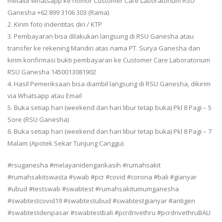
melalui Whatsapp ke nomor Customer Care Laboratorium RSU
Ganesha +62 899 3106 303 (Rama)
2. Kirim foto indentitas diri / KTP
3. Pembayaran bisa dilakukan langsung di RSU Ganesha atau
transfer ke rekening Mandiri atas nama PT. Surya Ganesha dan
kirim konfirmasi bukti pembayaran ke Customer Care Laboratorium
RSU Ganesha 1450013081902
4. Hasil Pemeriksaan bisa diambil langsung di RSU Ganesha, dikirim
via Whatsapp atau Email
5. Buka setiap hari (weekend dan hari libur tetap buka) Pkl 8 Pagi – 5
Sore (RSU Ganesha)
6. Buka setiap hari (weekend dan hari libur tetap buka) Pkl 8 Pagi – 7
Malam (Apotek Sekar Tunjung Canggu)
#rsuganesha #melayanidengankasih #rumahsakit
#rumahsakitswasta #swab #pcr #covid #corona #bali #gianyar
#ubud #testswab #swabtest #rumahsakitumumganesha
#swabtestcovid19 #swabtestubud #swabtestgianyar #antigen
#swabtestdenpasar #swabtestbali #pcrdrivethru #pcrdrivethruBALI