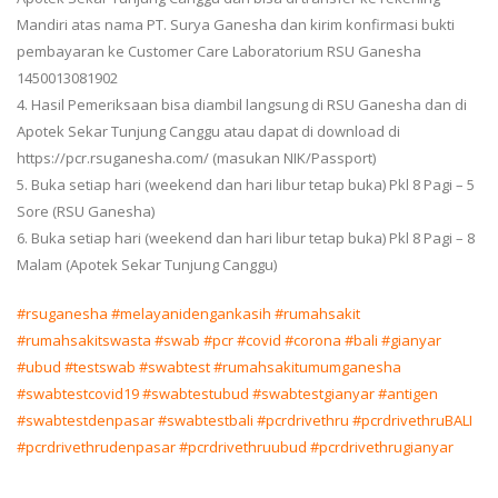
Mandiri atas nama PT. Surya Ganesha dan kirim konfirmasi bukti
pembayaran ke Customer Care Laboratorium RSU Ganesha
1450013081902
4. Hasil Pemeriksaan bisa diambil langsung di RSU Ganesha dan di
Apotek Sekar Tunjung Canggu atau dapat di download di
https://pcr.rsuganesha.com/ (masukan NIK/Passport)
5. Buka setiap hari (weekend dan hari libur tetap buka) Pkl 8 Pagi – 5
Sore (RSU Ganesha)
6. Buka setiap hari (weekend dan hari libur tetap buka) Pkl 8 Pagi – 8
Malam (Apotek Sekar Tunjung Canggu)
#rsuganesha
#melayanidengankasih
#rumahsakit
#rumahsakitswasta
#swab
#pcr
#covid
#corona
#bali
#gianyar
#ubud
#testswab
#swabtest
#rumahsakitumumganesha
#swabtestcovid19
#swabtestubud
#swabtestgianyar
#antigen
#swabtestdenpasar
#swabtestbali
#pcrdrivethru
#pcrdrivethruBALI
#pcrdrivethrudenpasar
#pcrdrivethruubud
#pcrdrivethrugianyar