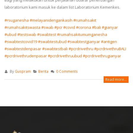
Bagi yang melakukan untuk perjalanan udara/ penerbangan
laboratorium kami masuk ke dalam list Laboratorium Kemenkes.
#rsuganesha
#melayanidengankasih
#rumahsakit
#rumahsakitswasta
#swab
#pcr
#covid
#corona
#bali
#gianyar
#ubud
#testswab
#swabtest
#rumahsakitumumganesha
#swabtestcovid19
#swabtestubud
#swabtestgianyar
#antigen
#swabtestdenpasar
#swabtestbali
#pcrdrivethru
#pcrdrivethruBALI
#pcrdrivethrudenpasar
#pcrdrivethruubud
#pcrdrivethrugianyar
By
Guspram
Berita
0 Comments
Read more...