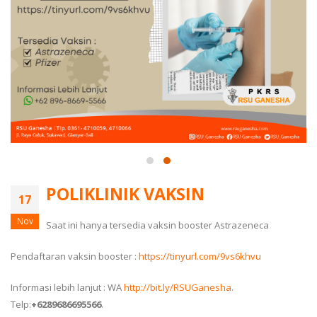
POLIKLINIK VAKSIN
17
Nov
Saat ini hanya tersedia vaksin booster Astrazeneca
Pendaftaran vaksin booster :
https://tinyurl.com/9vs6khvu
Informasi lebih lanjut : WA
http://bit.ly/RSUGanesha
.
Telp:
+6289686695566
.