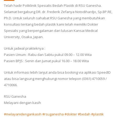
Telah hadir Poliklinik Spesialis Bedah Plastik di RSU Ganesha.
Selamat bergabung DR. dr. Frederik Zefanya Notodihardjo, Sp.BP.RE,
Ph.D. Untuk seluruh sahabat RSU Ganesha yang membutuhkan
konsultasi tentang bedah plastik kami telah memiliki Dokter
Spesialis yang berpengalaman dari lulusan Kansai Medical
University, Osaka, Japan.
Untuk jadwal prakteknya :
Pasien Umum : Rabu dan Sabtu pukul 09.00 – 12.00 Wita
Pasien BPJS : Senin dan Jumat pukul 16.00 – 18.00 Wita
Untuk informasi lebih lanjut anda bisa booking via aplikasi SpeedID
atau bisa langsung menghubungi nomor telepon (0361) 4710059 /
4710066.
RSU Ganesha
Melayani dengan kasih
#melayanidengankasih
#rsuganesha
#dokter
#bedah
#plastik