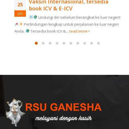
Vaksin Internasional, tersedia
25
book ICV & E-ICV
Jun
RSU
Lindungi diri sebelum berangkat ke luar negeri!
Perlindungan lengkap untuk perjalanan ke luar negeri
Anda.
Tersedia book ICV &...
read more