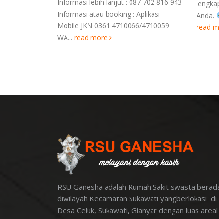
Informasi lebih lanjut : 087 702 816 943
lengkap
Informasi atau booking : Aplikasi
Anda.
Mobile JKN 0361 4710066/4710059
read 
WA...
read more
RSU Ganesha adalah Rumah Sakit swasta berad
diwilayah Kecamatan Sukawati yangberlokasi di
Desa Celuk, Sukawati, Gianyar dengan luas areal