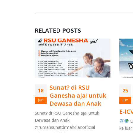
RELATED
POSTS
r Minim
Sunat? di RSU
18
25
Ganesha aja! untuk
Jun
Jun
Dewasa dan Anak
nesha Obati
E-IC
i RSU
Sunat? di RSU Ganesha aja! untuk
etode
Dewasa dan Anak
Li
aser : Rp
@rumahsunatdrmahdianofficial
ke luar