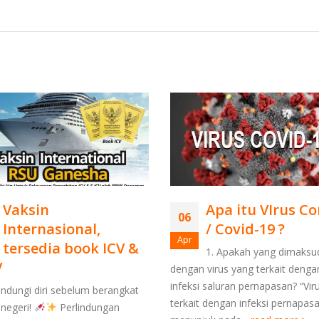
Vaksin
Apa itu VIrus C
06
Internasional,
/ Covid-19 ?
Apr
tersedia book ICV &
1. Apakah yang dimaksu
V
dengan virus yang terkait denga
infeksi saluran pernapasan? “Vir
ndungi diri sebelum berangkat
terkait dengan infeksi pernapas
 negeri!
Perlindungan