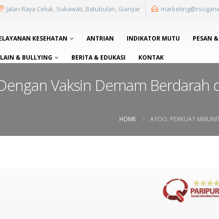
Jalan Raya Celuk, Sukawati, Batubulan, Gianyar
marketing@rsugan
ELAYANAN KESEHATAN
ANTRIAN
INDIKATOR MUTU
PESAN &
AIN & BULLYING
BERITA & EDUKASI
KONTAK
 Dengan Vaksin Demam Berdarah d
HOME
AYOO, PERKUAT MMUNIT