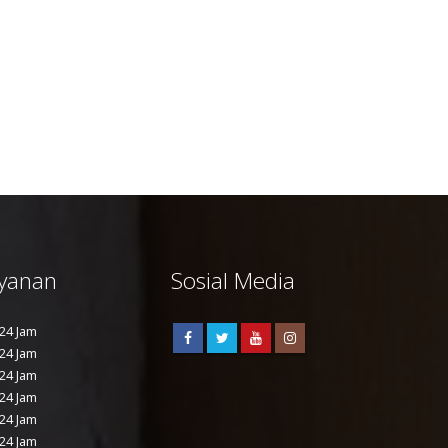
read more
Ganesha. War
Rp. 1.250.000
yanan
Sosial Media
24 Jam
24 Jam
24 Jam
24 Jam
24 Jam
24 Jam