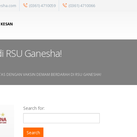
esha.com
(0361) 4710059
(0361) 4710066
 KESAN
i RSU Ganesha!
AS DENGAN VAKSIN DEMAM BERDARAH DI RSU GANESHA!
Search for: