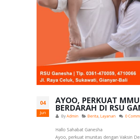
AYOO, PERKUAT MMU
04
BERDARAH DI RSU GA
Jun
By
Admin
Berita
,
Layanan
0 Comm
Hallo Sahabat Ganesha
Ayoo, perkuat imunitas dengan Vaksin 