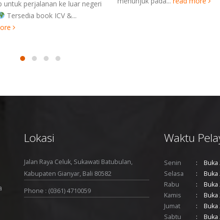
menunjuk pada...
read more
 untuk perjalanan ke luar negeri
Tersedia book ICV &...
more
Lokasi
Waktu Pela
Jalan Raya Celuk, Sukawati Batubulan,
Senin
Buka 
Kabupaten Gianyar, Bali 80582
Selasa
Buka 
Rabu
Buka 
a
Phone : (0361) 4710059
Kamis
Buka 
Jumat
Buka 
Sabtu
Buka 