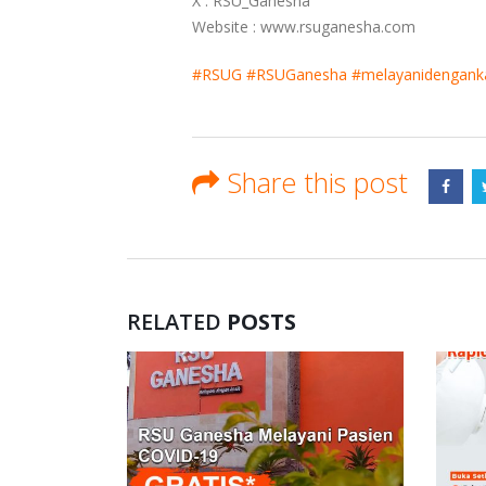
X : RSU_Ganesha
Website : www.rsuganesha.com
#RSUG
#RSUGanesha
#melayanidengank
Share this post
RELATED
POSTS
HECK UP
CHECK UP
IS PAKET A.
SISWA
RT / BASIC 1