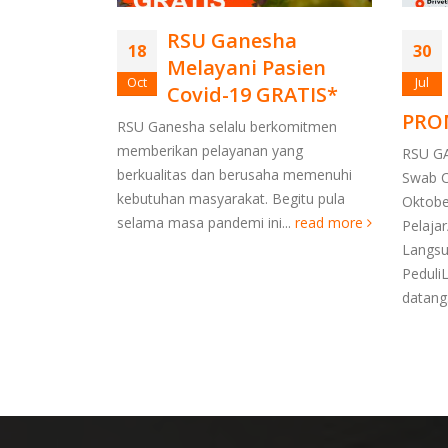
RSU Ganesha
RT...
18
30
Melayani Pasien
Oct
Jul
Covid-19 GRATIS*
PRO
RSU Ganesha selalu berkomitmen
memberikan pelayanan yang
RSU GA
berkualitas dan berusaha memenuhi
Swab C
kebutuhan masyarakat. Begitu pula
Oktobe
selama masa pandemi ini...
read more
Pelajar
Langsu
PeduliL
datang.