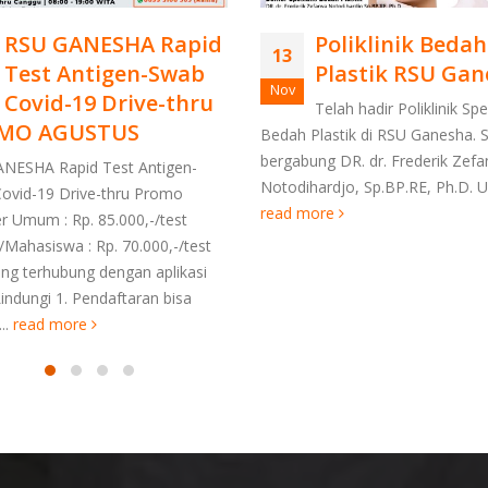
RSU GANESHA Rapid
Poliklinik Bedah
13
Test Antigen-Swab
Plastik RSU Ga
Nov
Covid-19 Drive-thru
Telah hadir Poliklinik Spe
MO AGUSTUS
Bedah Plastik di RSU Ganesha. 
bergabung DR. dr. Frederik Zefa
NESHA Rapid Test Antigen-
Notodihardjo, Sp.BP.RE, Ph.D. Un
ovid-19 Drive-thru Promo
read more
r Umum : Rp. 85.000,-/test
/Mahasiswa : Rp. 70.000,-/test
ng terhubung dengan aplikasi
indungi 1. Pendaftaran bisa
..
read more