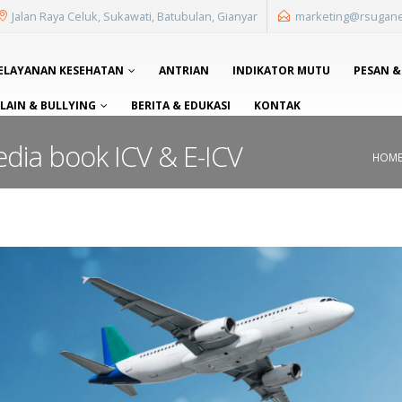
Jalan Raya Celuk, Sukawati, Batubulan, Gianyar
marketing@rsugan
ELAYANAN KESEHATAN
ANTRIAN
INDIKATOR MUTU
PESAN &
AIN & BULLYING
BERITA & EDUKASI
KONTAK
sedia book ICV & E-ICV
HOM