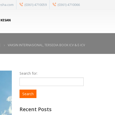
esha.com
(0361) 4710059
(0361) 4710066
 KESAN
E
VAKSIN INTERNASIONAL, TERSEDIA BOOK ICV & E-ICV
Search for:
Recent Posts