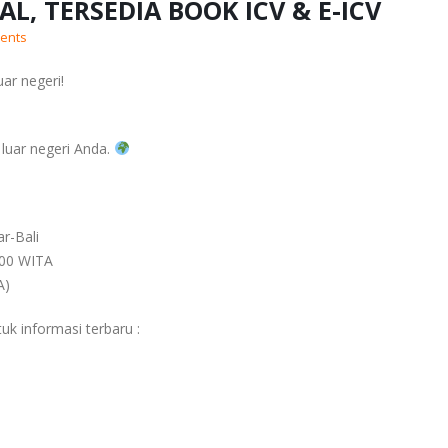
L, TERSEDIA BOOK ICV & E-ICV
ents
ar negeri!
 luar negeri Anda.
ar-Bali
9.00 WITA
A)
uk informasi terbaru :