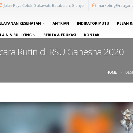
Jalan Raya Celuk, Sukawati, Batubulan, Gianyar
marketing@rsugan
ELAYANAN KESEHATAN
ANTRIAN
INDIKATOR MUTU
PESAN &
AIN & BULLYING
BERITA & EDUKASI
KONTAK
cara Rutin di RSU Ganesha 2020
HOME
DES