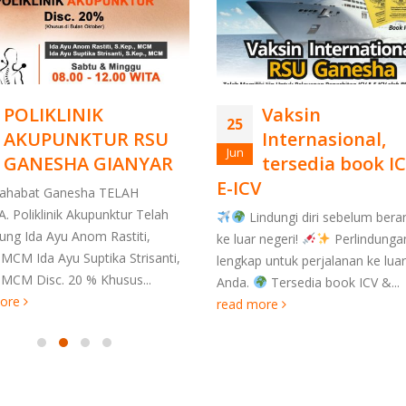
Vaksin
RSU GANESHA R
30
Internasional,
Test Antigen-S
Jul
tersedia book ICV &
Covid-19 Drive-
V
PROMO AGUSTUS
ndungi diri sebelum berangkat
RSU GANESHA Rapid Test Antig
 negeri!
Perlindungan
Swab Covid-19 Drive-thru Prom
 untuk perjalanan ke luar negeri
Oktober Umum : Rp. 85.000,-/te
Tersedia book ICV &...
Pelajar/Mahasiswa : Rp. 70.000,-
more
Langsung terhubung dengan apli
PeduliLindungi 1. Pendaftaran bi
datang...
read more