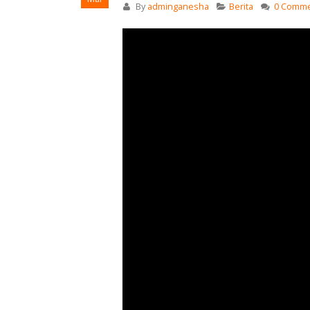
By
adminganesha
Berita
0 Comm