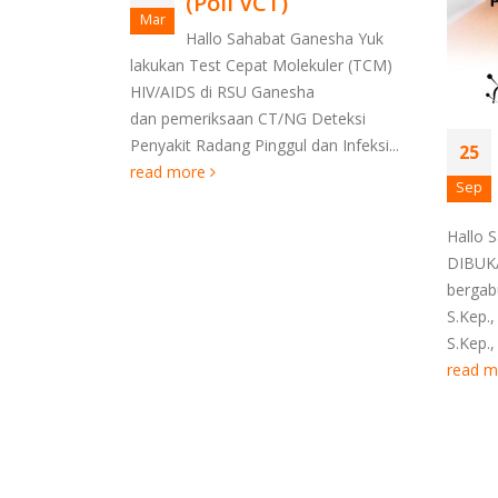
nesha Yuk
uler (TCM)
Deteksi
POLIKLINIK
n Infeksi...
25
25
AKUPUNKTUR RSU
Sep
Jun
GANESHA GIANYAR
E-IC
Hallo Sahabat Ganesha TELAH
DIBUKA. Poliklinik Akupunktur Telah
Li
bergabung Ida Ayu Anom Rastiti,
ke luar
S.Kep., MCM Ida Ayu Suptika Strisanti,
lengkap
S.Kep., MCM Disc. 20 % Khusus...
Anda.
read more
read 